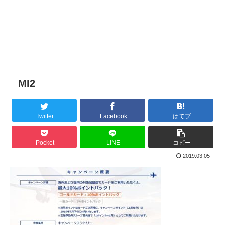
MI2
Twitter
Facebook
はてブ
Pocket
LINE
コピー
2019.03.05