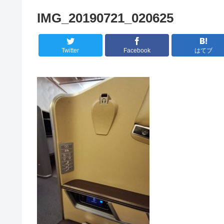
IMG_20190721_020625
Twitter
Facebook
はてブ