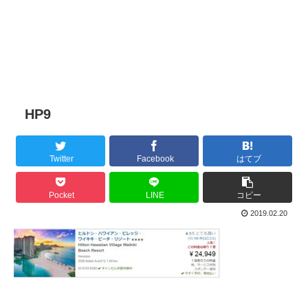
HP9
Twitter
Facebook
はてブ
Pocket
LINE
コピー
2019.02.20