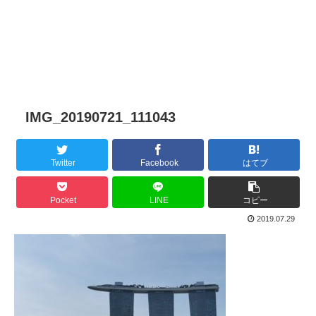
IMG_20190721_111043
Twitter
Facebook
はてブ
Pocket
LINE
コピー
2019.07.29