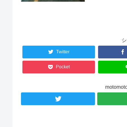
シ
Twitter
Pocket
motom