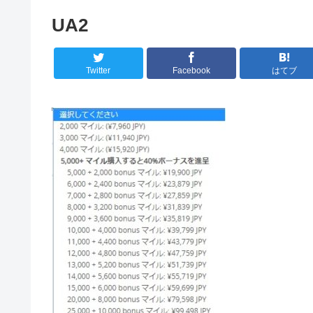
UA2
Twitter
Facebook
はてブ