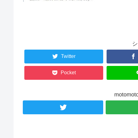
シ
Twitter
Pocket
motom