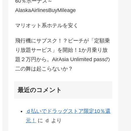
60％ボーナス～
AlaskaAirlinesBuyMileage
マリオット系ホテルを安く
飛行機にサブスク！？ピーチが「定額乗
り放題サービス」を開始！1か月乗り放
題２万円から。AirAsia Unlimited passの
二の舞は起こらないか？
最近のコメント
ｄ払いでドラッグストア限定10％還
元！
に
ｄ
より