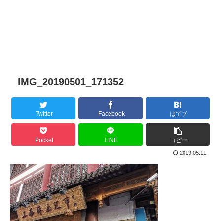
IMG_20190501_171352
Twitter
Facebook
はてブ
Pocket
LINE
コピー
2019.05.11