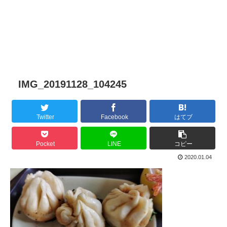
IMG_20191128_104245
Twitter
Facebook
はてブ
Pocket
LINE
コピー
2020.01.04