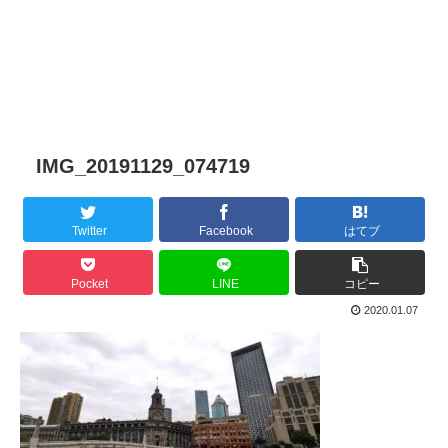
IMG_20191129_074719
Twitter
Facebook
はてブ
Pocket
LINE
コピー
2020.01.07