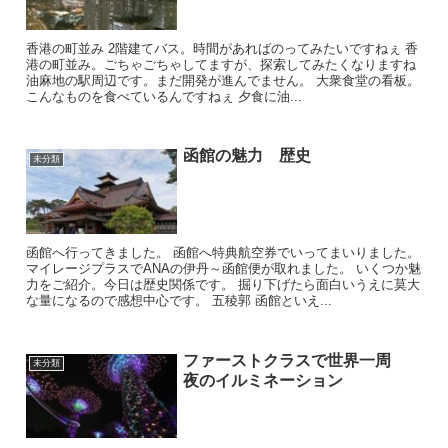
香港の町並み 2階建てバス。時間があればのってみたいですねぇ 香
港の町並み。ごちゃごちゃしてますが、探索してみたくなりますね
油麻地の駅周辺です。まだ開発が進んでません。 大衆食堂の看板。
こんなものを食べているんですねぇ 夕食に油...
函館の魅力 歴史
未分類
函館へ行ってきました。 函館へ特典航空券でいってまいりました。
マイレージプラスでANAの伊丹～函館便が取れました。 いくつか魅
力をご紹介。今日は歴史関係です。 掘り下げたら面白いうえに莫大
な量になるので感想中心です。 五稜郭 函館といえ...
ファーストクラスで世界一周
未分類
夜のイルミネーション