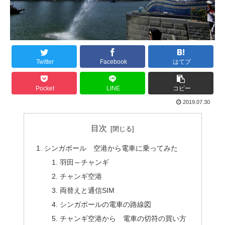
Twitter
Facebook
はてブ
Pocket
LINE
コピー
2019.07.30
目次
シンガポール 空港から電車に乗ってみた
羽田～チャンギ
チャンギ空港
両替えと通信SIM
シンガポールの電車の路線図
チャンギ空港から 電車の切符の買い方