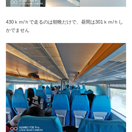
430ｋｍ/ｈで走るのは朝晩だけで、昼間は301ｋｍ/ｈし
かでません