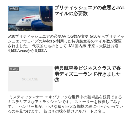
ブリティッシュエアの改悪とJAL
未分類
マイルの必要数
5/30ブリティッシュエアの必要AVIOS数が変更 5/30からブリティッ
シュエアウェイズのAviosを利用した特典航空券のマイル数が変更
されました。 代表的なものとして JAL国内線 東京～大阪は片道
4,500Aviosから6,000A...
特典航空券ビジネスクラスで香
未分類
港ディズニーランド行きました
③
ミスティックマナー エキゾチックな世界中の芸術品を観賞できる
ミステリアスなアトラクションです。 ストーリーを抜粋してみま
す。 ヘンリー卿が、小さな猿が巨大な蜘蛛の網に引っかかってい
るのを見つけます。 彼はその猿を助けアルバートと名...