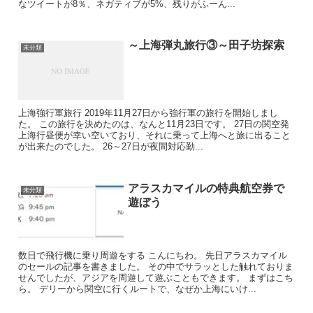
なツイートが8％、ネガティブが5%、残りがふーん...
～上海弾丸旅行③～田子坊探索
未分類
上海強行軍旅行 2019年11月27日から強行軍の旅行を開始しまし
た。 この旅行を決めたのは、なんと11月23日です。 27日の関空発
上海行昼便が幸い空いており、それに乗って上海へと旅に出ること
が出来たのでした。 26～27日が夜間対応勤...
アラスカマイルの特典航空券で
未分類
遊ぼう
数日で飛行機に乗り周遊をする こんにちわ。 先日アラスカマイル
のセールの記事を書きました。 その中でサラッとした触れておりま
せんでしたが、アジアを周遊して遊ぶこともできます。 まずはこち
ら。 デリーから関空に行くルートで、なぜか上海にいけ...