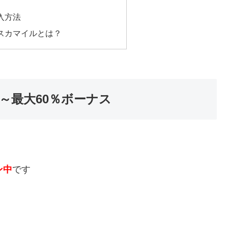
入方法
スカマイルとは？
～最大60％ボーナス
ン中
です