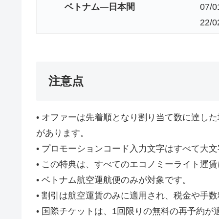
ベトナム―日本間
07/0
22/0
注意点
• オファーは先着順となり割り当て数に達した場
があります。
• プロモーションコード入力文字はすべて大
• この特典は、すべてのエコノミーライト運
• ベトナム航空運航便のみが対象です。
• 割引は航空運賃のみに適用され、税金や手
• 国際チケットは、1回限りの無料の再予約